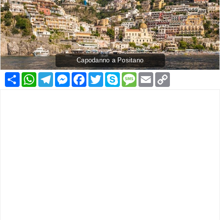
Capodanno a Positano
Condividi
WhatsApp
Telegram
Messenger
Facebook
Twitter
Skype
Message
Email
Copy
Link