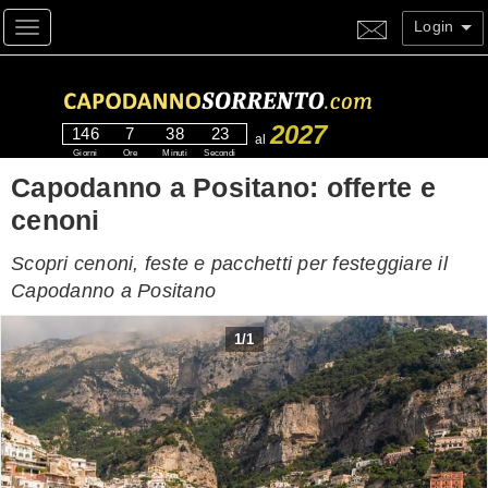
Login
Toggle navigation
2027
146
7
38
22
al
Giorni
Ore
Minuti
Secondi
Capodanno a Positano: offerte e
cenoni
Scopri cenoni, feste e pacchetti per festeggiare il
Capodanno a Positano
1
/
1